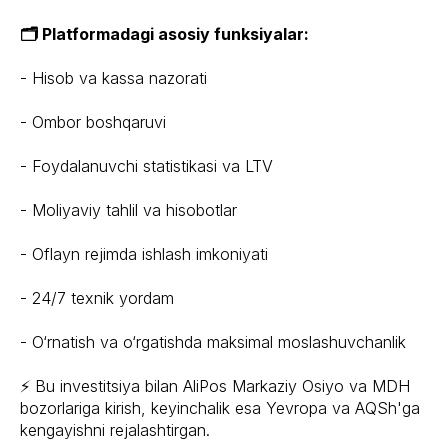
🗂 Platformadagi asosiy funksiyalar:
- Hisob va kassa nazorati
- Ombor boshqaruvi
- Foydalanuvchi statistikasi va LTV
- Moliyaviy tahlil va hisobotlar
- Oflayn rejimda ishlash imkoniyati
- 24/7 texnik yordam
- O‘rnatish va o‘rgatishda maksimal moslashuvchanlik
⚡️ Bu investitsiya bilan AliPos Markaziy Osiyo va MDH
bozorlariga kirish, keyinchalik esa Yevropa va AQSh'ga
kengayishni rejalashtirgan.