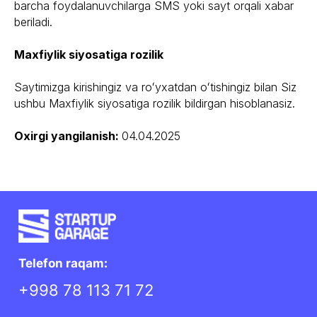
barcha foydalanuvchilarga SMS yoki sayt orqali xabar
beriladi.
Havolalar
Resurslar
Maxfiylik siyosatiga rozilik
Startup Garage
Media
Founders School
Portfolio
Saytimizga kirishingiz va roʻyxatdan oʻtishingiz bilan Siz
Imkon Founder
s
Blog
ushbu Maxfiylik siyosatiga rozilik bildirgan hisoblanasiz.
Virtual Ofis
Case Studies
Kitoblar
Oxirgi yangilanish:
04.04.2025
M
axfiylik siyosati
Ekosistema
Filiallar 🇺🇿 🇶🇦 🇲🇦
Micro Studio
Startup Garage Morocco
Startup Garage MENA
Manzil
Toshkent shahar, Mirzo Ulug’bek tumani, Oq