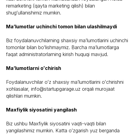
remarketing (qayta marketing qilish) bilan
shugʻullanishimiz mumkin.
Maʼlumotlar uchinchi tomon bilan ulashilmaydi
Biz foydalanuvchilarning shaxsiy maʼlumotlarini uchinchi
tomonlar bilan boʻlishmaymiz. Barcha maʼlumotlarga
faqat administratorlarning kirish huquqi mavjud.
Maʼlumotlarni oʻchirish
Foydalanuvchilar oʻz shaxsiy maʼlumotlarini oʻchirishni
xohlasalar, info@startupgarage.uz orqali murojaat
qilishlari mumkin.
Maxfiylik siyosatini yangilash
Telefon raqam:
Biz ushbu Maxfiylik siyosatini vaqti-vaqti bilan
+998 78 113 71 72
yangilashimiz mumkin. Katta oʻzgarish yuz berganda