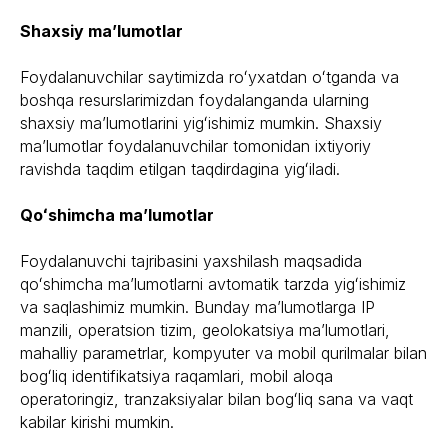
Shaxsiy maʼlumotlar
Foydalanuvchilar saytimizda roʻyxatdan oʻtganda va
boshqa resurslarimizdan foydalanganda ularning
shaxsiy maʼlumotlarini yigʻishimiz mumkin. Shaxsiy
maʼlumotlar foydalanuvchilar tomonidan ixtiyoriy
ravishda taqdim etilgan taqdirdagina yigʻiladi.
Qoʻshimcha maʼlumotlar
Foydalanuvchi tajribasini yaxshilash maqsadida
qoʻshimcha maʼlumotlarni avtomatik tarzda yigʻishimiz
va saqlashimiz mumkin. Bunday maʼlumotlarga IP
manzili, operatsion tizim, geolokatsiya maʼlumotlari,
mahalliy parametrlar, kompyuter va mobil qurilmalar bilan
bogʻliq identifikatsiya raqamlari, mobil aloqa
operatoringiz, tranzaksiyalar bilan bogʻliq sana va vaqt
kabilar kirishi mumkin.