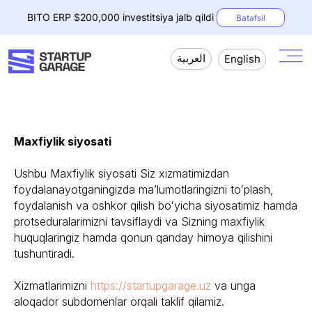
BITO ERP $200,000 investitsiya jalb qildi
Batafsil
العربية
English
Maxfiylik siyosati
Ushbu Maxfiylik siyosati Siz xizmatimizdan
foydalanayotganingizda maʼlumotlaringizni toʻplash,
foydalanish va oshkor qilish boʻyicha siyosatimiz hamda
protseduralarimizni tavsiflaydi va Sizning maxfiylik
huquqlaringiz hamda qonun qanday himoya qilishini
tushuntiradi.
Xizmatlarimizni
https://startupgarage.uz
va unga
aloqador subdomenlar orqali taklif qilamiz.