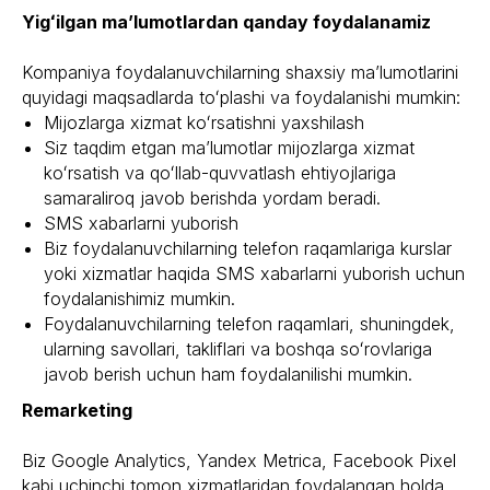
Yigʻilgan maʼlumotlardan qanday foydalanamiz
Kompaniya foydalanuvchilarning shaxsiy maʼlumotlarini
quyidagi maqsadlarda toʻplashi va foydalanishi mumkin:
Mijozlarga xizmat koʻrsatishni yaxshilash
Siz taqdim etgan maʼlumotlar mijozlarga xizmat
koʻrsatish va qoʻllab-quvvatlash ehtiyojlariga
samaraliroq javob berishda yordam beradi.
SMS xabarlarni yuborish
Biz foydalanuvchilarning telefon raqamlariga kurslar
yoki xizmatlar haqida SMS xabarlarni yuborish uchun
foydalanishimiz mumkin.
Foydalanuvchilarning telefon raqamlari, shuningdek,
ularning savollari, takliflari va boshqa soʻrovlariga
javob berish uchun ham foydalanilishi mumkin.
Remarketing
Biz Google Analytics, Yandex Metrica, Facebook Pixel
kabi uchinchi tomon xizmatlaridan foydalangan holda